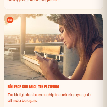
03
BINLERCE KULLANICI, TEK PLATFORM
Farklı ilgi alanlarına sahip insanlarla aynı çatı
altında buluşun..