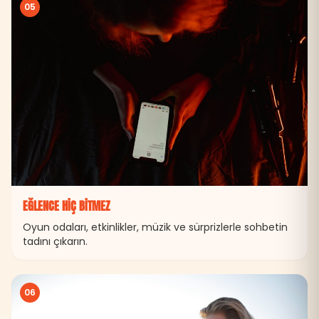
05
EĞLENCE HIÇ BITMEZ
Oyun odaları, etkinlikler, müzik ve sürprizlerle sohbetin
tadını çıkarın.
06