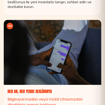
SesliDunya ile yeni insanlarla tanışın, sohbet edin ve
dostluklar kurun.
02
HER AN, HER YERDE SESLIDUNYA
Bilgisayarınızdan veya mobil cihazınızdan
dilediğiniz zaman bağlanın.