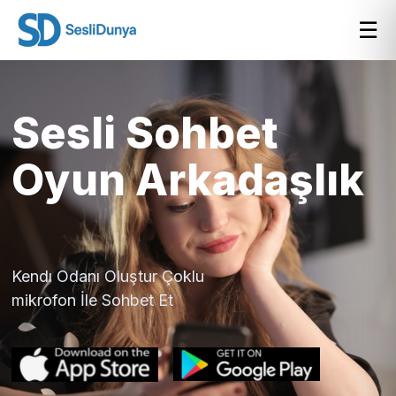
☰
Sesli Sohbet
Oyun Arkadaşlık
Kendı Odanı Oluştur Çoklu
mikrofon İle Sohbet Et